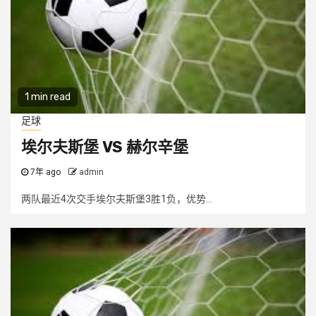
1 min read
足球
埃尔夫斯堡 VS 赫尔辛堡
7年 ago
admin
两队最近4次交手埃尔夫斯堡3胜1负，优势...